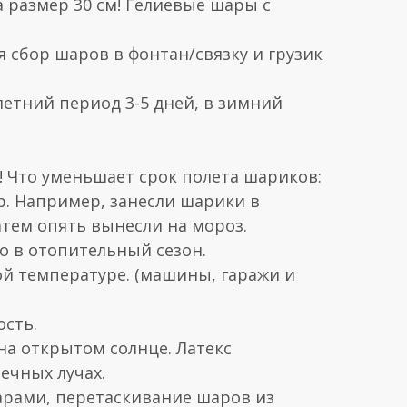
 размер 30 см! Гелиевые шары с
я сбор шаров в фонтан/связку и грузик
летний период 3-5 дней, в зимний
Что уменьшает срок полета шариков:
р. Например, занесли шарики в
атем опять вынесли на мороз.
но в отопительный сезон.
ой температуре. (машины, гаражи и
ость.
на открытом солнце. Латекс
ечных лучах.
арами, перетаскивание шаров из