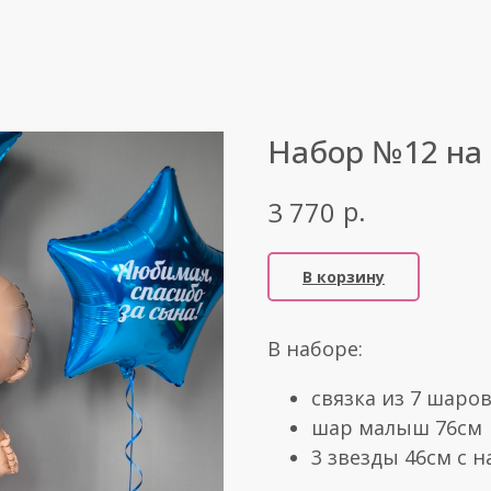
Набор №12 на
р.
3 770
В корзину
В наборе:
связка из 7 шаров
шар малыш 76см
3 звезды 46см с 