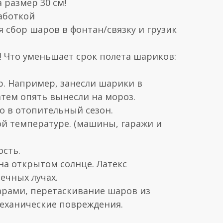
 размер 30 см!
аботкой
я сбор шаров в фонтан/связку и грузик
Что уменьшает срок полета шариков:
р. Например, занесли шарики в
атем опять вынесли на мороз.
но в отопительный сезон.
ой температуре. (машины, гаражи и
ость.
на открытом солнце. Латекс
ечных лучах.
арами, перетаскивание шаров из
механические повреждения.