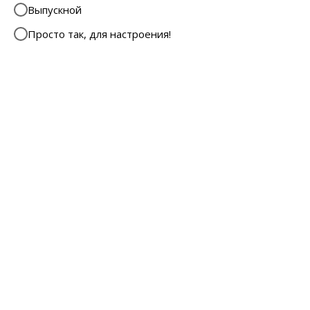
Выпускной
Просто так, для настроения!
Мы - студия аэродизайна "Фламинго".
Воздушные шары в Воронеже.
На рынке воздушного декора с 2017 года.
Работаем с физическими и юридическими лицами.
Вы можете сделать заказ на нашем сайте или через
социальные сети, а также прийти в наш магазин по