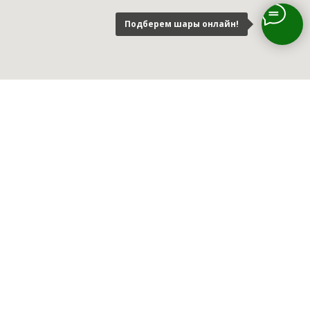
Подберем шары онлайн!
Адрес магазина
ул. Шишкова, 146Б, Воронеж
Режим работы магазина: с 10:00 до 18:00
Телефон:
8(951) 555 42 86
Прием заказов:
С 09:00 - 22:00
Не смогли найти нужный
товар?