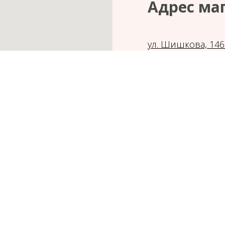
Адрес ма
ул. Шишкова, 14
Режим работы ма
Телефон:
8(951) 5
Прием заказов:
С 09:00 - 22:00
Не смогли найти нужный товар?