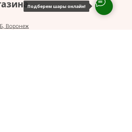
газина
Подберем шары онлайн!
6Б, Воронеж
газина: с 10:00 до 18:00
55 42 86