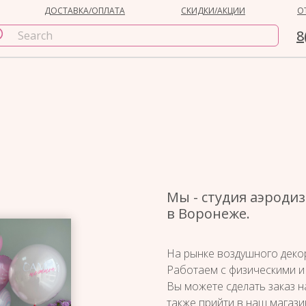
ДОСТАВКА/ОПЛАТА
СКИДКИ/АКЦИИ
О
8
Мы - студия аэроди
в Воронеже.
На рынке воздушного декор
Работаем с физическими и
Вы можете сделать заказ н
также прийти в наш магази