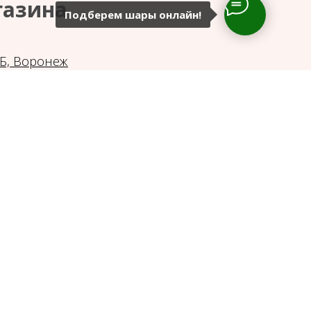
газина
Подберем шары онлайн!
6Б, Воронеж
газина: с 10:00 до 18:00
55 42 86