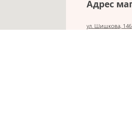
Адрес ма
ул. Шишкова, 14
Режим работы ма
Телефон:
8(951) 5
Прием заказов:
С 09:00 - 22:00
Не смогли найти нужный товар?