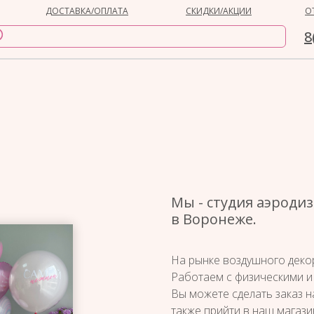
ДОСТАВКА/ОПЛАТА
СКИДКИ/АКЦИИ
О
8
Мы - студия аэроди
в Воронеже.
На рынке воздушного декор
Работаем с физическими и
Вы можете сделать заказ н
также прийти в наш магази